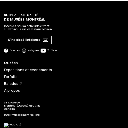
suivez l’actualité
de musées montréal
Inscrivez-vous à notre infolettre et
suivez-nous sur les réseaux sociaux
S’inscrire à l’infolettre
Facebook
Instagram
YouTube
Musées
Expositions et évènements
Forfaits
Balados
north_east
À propos
333, rue Peel
Montréal (Québec) H3C 3R9
Canada
info@museesmontreal.org