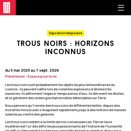
Exposition temporaire
trous noirs : horizons
inconnus
du 5 mai 2025 au 7 sept. 2026
Planétarium - Espace pour la vie
Les trous noirs sont probablement les objets les plus extraordinaires du
cosmos : ils peuvent naître lors de violentes explosions d'étoiles très
massives, ils déforment l'espace-temps autour d'eux, ils dévorent les étoiles
et ils génèrent des ondes gravitationnelles détectables sur Terre.
Nous pensons qu'il existe des trous noirs de différentes tailles, depuis des
monstres minuscules s'évaporant rapidement jusqu'à des millions de masses
solaires au centre des galaxies.
Les trous noirs restent à la limite de nos connaissances. Percer leurs
mystères est l'un des défis les plus passionnants de l'histoire de l'humanité.
Un défi qui fera appel à toutes nos capacités en tant qu'espèce, et qui nous