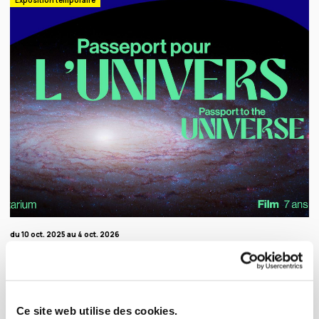
Exposition temporaire
du 10 oct. 2025 au 4 oct. 2026
Passeport pour l'Univers
Spectacle - Un voyage qui nous transporte de la Terre vers les plus grandes structures de
l'Univers.
Ce site web utilise des cookies.
Exposition temporaire