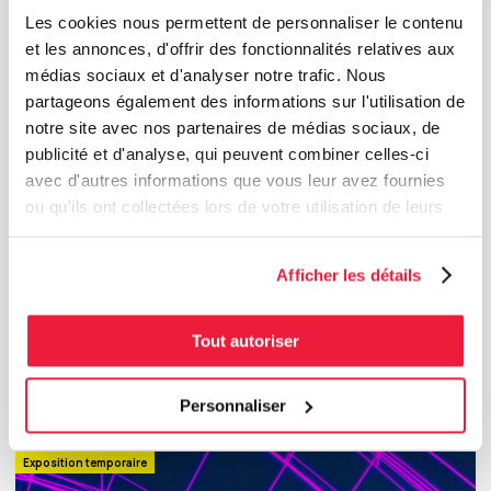
Les cookies nous permettent de personnaliser le contenu
et les annonces, d'offrir des fonctionnalités relatives aux
médias sociaux et d'analyser notre trafic. Nous
partageons également des informations sur l'utilisation de
notre site avec nos partenaires de médias sociaux, de
publicité et d'analyse, qui peuvent combiner celles-ci
avec d'autres informations que vous leur avez fournies
ou qu'ils ont collectées lors de votre utilisation de leurs
services.
Afficher les détails
Tout autoriser
du 6 oct. 2025 au 4 oct. 2026
Les Frontières de l'infini
Ce film immersif, à la fois instructif et poétique, relie l’exploration spatiale et la
neuroscience en allant à la rencontre de scientifiques repoussant les limites du savoir...
Personnaliser
Exposition temporaire