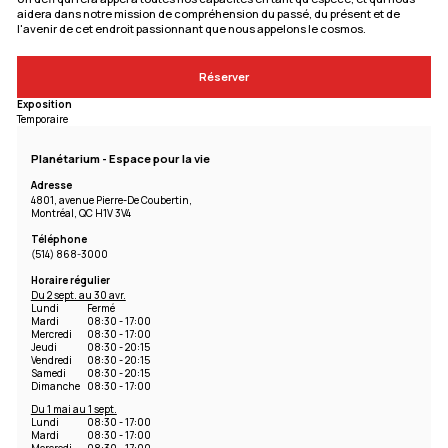
aidera dans notre mission de compréhension du passé, du présent et de
l'avenir de cet endroit passionnant que nous appelons le cosmos.
Réserver
Exposition
Temporaire
Planétarium - Espace pour la vie
Adresse
4801, avenue Pierre-De Coubertin,
Montréal, QC H1V 3V4
Téléphone
(514) 868-3000
Horaire régulier
Du 2 sept. au 30 avr.
Lundi
Fermé
Mardi
08:30 - 17:00
Mercredi
08:30 - 17:00
Jeudi
08:30 - 20:15
Vendredi
08:30 - 20:15
Samedi
08:30 - 20:15
Dimanche
08:30 - 17:00
Du 1 mai au 1 sept.
Lundi
08:30 - 17:00
Mardi
08:30 - 17:00