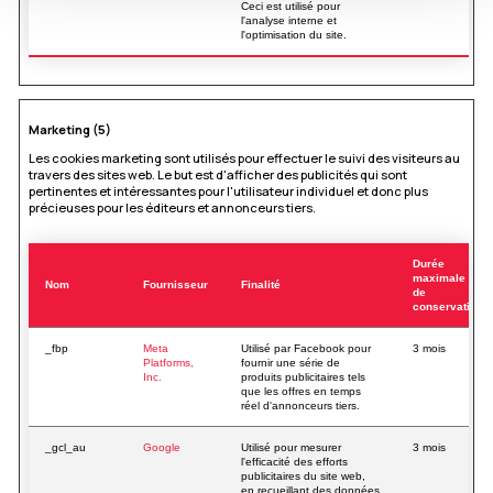
Ceci est utilisé pour
l'analyse interne et
l'optimisation du site.
Marketing (5)
Les cookies marketing sont utilisés pour effectuer le suivi des visiteurs au
travers des sites web. Le but est d'afficher des publicités qui sont
pertinentes et intéressantes pour l'utilisateur individuel et donc plus
précieuses pour les éditeurs et annonceurs tiers.
Durée
maximale
Nom
Fournisseur
Finalité
de
conservation
_fbp
Meta
Utilisé par Facebook pour
3 mois
Platforms,
fournir une série de
Inc.
produits publicitaires tels
que les offres en temps
réel d'annonceurs tiers.
_gcl_au
Google
Utilisé pour mesurer
3 mois
l'efficacité des efforts
publicitaires du site web,
en recueillant des données