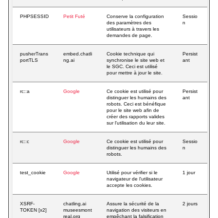
PHPSESSID
Petit Futé
Conserve la configuration
Sessio
des paramètres des
n
utilisateurs à travers les
demandes de page.
pusherTrans
embed.chatli
Cookie technique qui
Persist
portTLS
ng.ai
synchronise le site web et
ant
le SGC. Ceci est utilisé
pour mettre à jour le site.
rc::a
Google
Ce cookie est utilisé pour
Persist
distinguer les humains des
ant
robots. Ceci est bénéfique
pour le site web afin de
créer des rapports valides
sur l'utilisation du leur site.
rc::c
Google
Ce cookie est utilisé pour
Sessio
distinguer les humains des
n
robots.
test_cookie
Google
Utilisé pour vérifier si le
1 jour
navigateur de l'utilisateur
accepte les cookies.
XSRF-
chatling.ai
Assure la sécurité de la
2 jours
TOKEN [x2]
museesmont
navigation des visiteurs en
real.org
empêchant la falsification