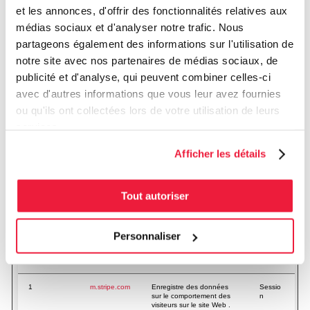
et les annonces, d'offrir des fonctionnalités relatives aux
Statistiques (3)
médias sociaux et d'analyser notre trafic. Nous
Les cookies statistiques aident les propriétaires du site web, par la
partageons également des informations sur l'utilisation de
collecte et la communication d'informations de manière anonyme, à
comprendre comment les visiteurs interagissent avec les sites web.
notre site avec nos partenaires de médias sociaux, de
publicité et d'analyse, qui peuvent combiner celles-ci
Durée
avec d'autres informations que vous leur avez fournies
maximale
Nom
Fournisseur
Finalité
ou qu'ils ont collectées lors de votre utilisation de leurs
de
conservation
services.
_ga
Google
Enregistre un identifiant
2
Afficher les détails
unique utilisé pour générer
années
des données statistiques
sur la façon dont le visiteur
utilise le site.
Tout autoriser
_ga_#
Google
Utilisé par Google Analytics
2
our recueillir des données
années
sur le nombre de fois qu'un
utilisateur a visité le site
Personnaliser
web ainsi que les dates de
la première et de la plus
récente visite.
1
m.stripe.com
Enregistre des données
Sessio
sur le comportement des
n
visiteurs sur le site Web .