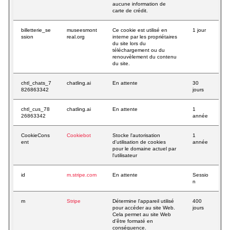
aucune information de
carte de crédit.
billetterie_se
museesmont
Ce cookie est utilisé en
1 jour
ssion
real.org
interne par les propriétaires
du site lors du
téléchargement ou du
renouvèlement du contenu
du site.
chtl_chats_7
chatling.ai
En attente
30
826863342
jours
chtl_cus_78
chatling.ai
En attente
1
26863342
année
CookieCons
Cookiebot
Stocke l'autorisation
1
ent
d'utilisation de cookies
année
pour le domaine actuel par
l'utilisateur
id
m.stripe.com
En attente
Sessio
n
m
Stripe
Détermine l'appareil utilisé
400
pour accéder au site Web.
jours
Cela permet au site Web
d'être formaté en
conséquence.