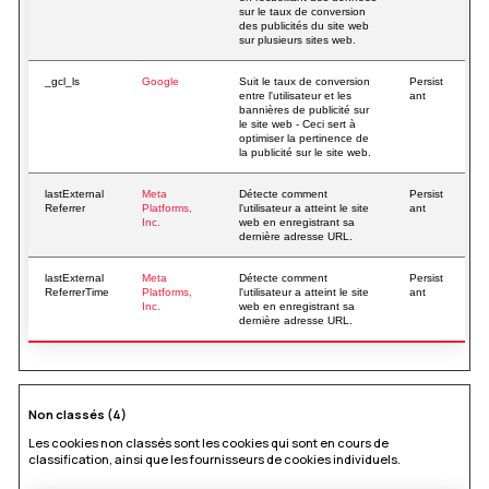
sur le taux de conversion
des publicités du site web
sur plusieurs sites web.
_gcl_ls
Google
Suit le taux de conversion
Persist
entre l'utilisateur et les
ant
bannières de publicité sur
le site web - Ceci sert à
optimiser la pertinence de
la publicité sur le site web.
lastExternal
Meta
Détecte comment
Persist
Referrer
Platforms,
l'utilisateur a atteint le site
ant
Inc.
web en enregistrant sa
dernière adresse URL.
lastExternal
Meta
Détecte comment
Persist
ReferrerTime
Platforms,
l'utilisateur a atteint le site
ant
Inc.
web en enregistrant sa
dernière adresse URL.
Non classés (4)
Les cookies non classés sont les cookies qui sont en cours de
classification, ainsi que les fournisseurs de cookies individuels.