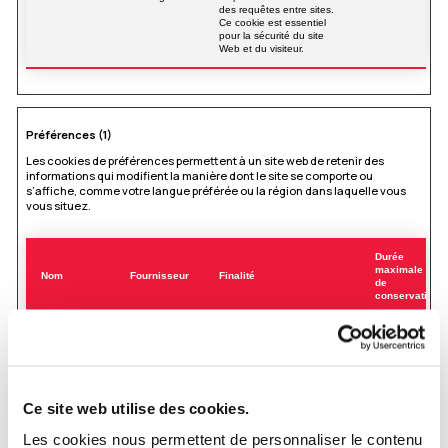
des requêtes entre sites.
Ce cookie est essentiel
pour la sécurité du site
Web et du visiteur.
Préférences (1)
Les cookies de préférences permettent à un site web de retenir des
informations qui modifient la manière dont le site se comporte ou
s’affiche, comme votre langue préférée ou la région dans laquelle vous
vous situez.
Durée
maximale
Nom
Fournisseur
Finalité
de
conservation
a/n (40)
chatling.ai
Détecte combien de fois
2 jours
un visiteur a visité le site,
afin de déterminer si une
notification sur la page doit
être affichée.
Ce site web utilise des cookies.
Les cookies nous permettent de personnaliser le contenu