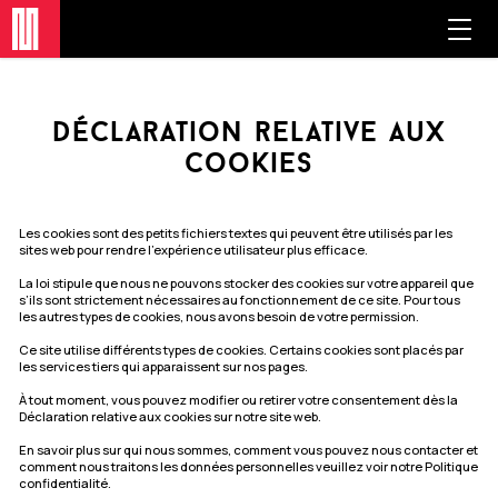
déclaration relative aux
cookies
Les cookies sont des petits fichiers textes qui peuvent être utilisés par les
sites web pour rendre l'expérience utilisateur plus efficace.
La loi stipule que nous ne pouvons stocker des cookies sur votre appareil que
s’ils sont strictement nécessaires au fonctionnement de ce site. Pour tous
les autres types de cookies, nous avons besoin de votre permission.
Ce site utilise différents types de cookies. Certains cookies sont placés par
les services tiers qui apparaissent sur nos pages.
À tout moment, vous pouvez modifier ou retirer votre consentement dès la
Déclaration relative aux cookies sur notre site web.
En savoir plus sur qui nous sommes, comment vous pouvez nous contacter et
comment nous traitons les données personnelles veuillez voir notre Politique
confidentialité.