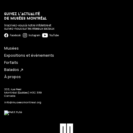
suivez l’actualité
de musées montréal
Inscrivez-vous à notre infolettre et
suivez-nous sur les réseaux sociaux
Facebook
Instagram
YouTube
Musées
Expositions et évènements
Forfaits
Balados
north_east
À propos
333, rue Peel
Montréal (Québec) H3C 3R9
Canada
info@museesmontreal.org