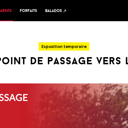
ements
forfaits
balados
north_east
Exposition temporaire
point de passage vers l