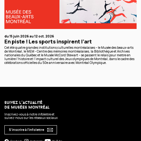
du 15 juin 2026 au 12 oct. 2026
En piste ! Les sports inspirent l’art
Cet été quatre grandes institutions culturelles montréalaises – le Musée des beaux-arts
de Montréal, le MEM - Centre des mémoires montréalaises, la Bibliothèque et Archives
nationales du Québec et le Musée McCord Stewart – se passent le relais pour mettre en
lumière l’histoire et l’impact culturel des Jeux olympiques de Montréal, dans le cadre des
célébrations officielles du 50e anniversaire avec Montréal Olympique.
suivez l’actualité
de musées montréal
Inscrivez-vous à notre infolettre et
suivez-nous sur les réseaux sociaux
S’inscrire à l’infolettre