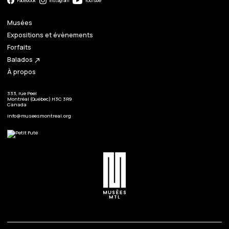
Facebook
Instagram
YouTube
Musées
Expositions et évènements
Forfaits
Balados
north_east
À propos
333, rue Peel
Montréal (Québec) H3C 3R9
Canada
info@museesmontreal.org