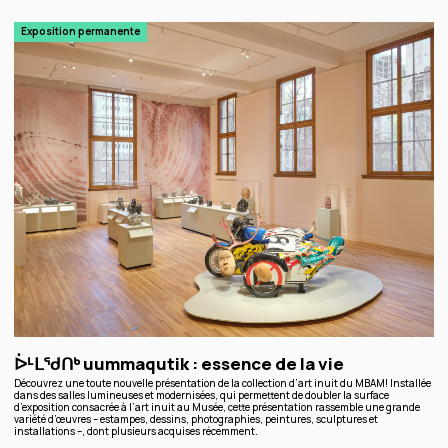
Exposition permanente
ᐆᒻᒪᖁᑎᒃ uummaqutik : essence de la vie
Découvrez une toute nouvelle présentation de la collection d’art inuit du MBAM! Installée
dans des salles lumineuses et modernisées, qui permettent de doubler la surface
d’exposition consacrée à l’art inuit au Musée, cette présentation rassemble une grande
variété d’œuvres – estampes, dessins, photographies, peintures, sculptures et
installations –, dont plusieurs acquises récemment.