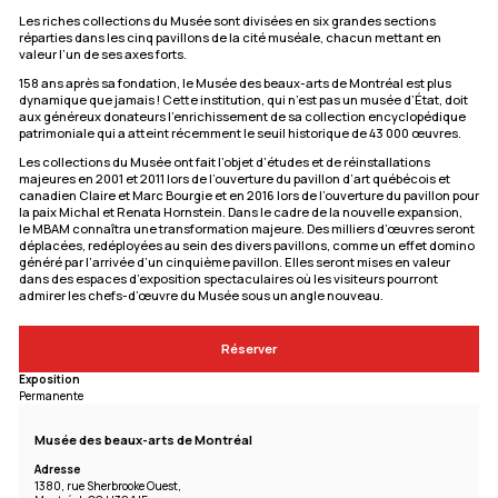
Les riches collections du Musée sont divisées en six grandes sections
réparties dans les cinq pavillons de la cité muséale, chacun mettant en
valeur l’un de ses axes forts.
158 ans après sa fondation, le Musée des beaux-arts de Montréal est plus
dynamique que jamais ! Cette institution, qui n’est pas un musée d’État, doit
aux généreux donateurs l’enrichissement de sa collection encyclopédique
patrimoniale qui a atteint récemment le seuil historique de 43 000 œuvres.
Les collections du Musée ont fait l’objet d’études et de réinstallations
majeures en 2001 et 2011 lors de l’ouverture du pavillon d’art québécois et
canadien Claire et Marc Bourgie et en 2016 lors de l’ouverture du pavillon pour
la paix Michal et Renata Hornstein. Dans le cadre de la nouvelle expansion,
le MBAM connaîtra une transformation majeure. Des milliers d’œuvres seront
déplacées, redéployées au sein des divers pavillons, comme un effet domino
généré par l’arrivée d’un cinquième pavillon. Elles seront mises en valeur
dans des espaces d’exposition spectaculaires où les visiteurs pourront
admirer les chefs-d’œuvre du Musée sous un angle nouveau.
Réserver
Exposition
Permanente
Musée des beaux-arts de Montréal
Adresse
1380, rue Sherbrooke Ouest,